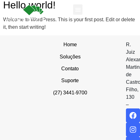
Hello world!
Welcome to WordPress. This is your first post. Edit or delete
it, then start writing!
Home
R.
Juiz
Soluções
Alexa
Martin
Contato
de
Suporte
Castr
Filho,
(27) 3441-9700
130
–
Edifíc
Manha
Work
Center