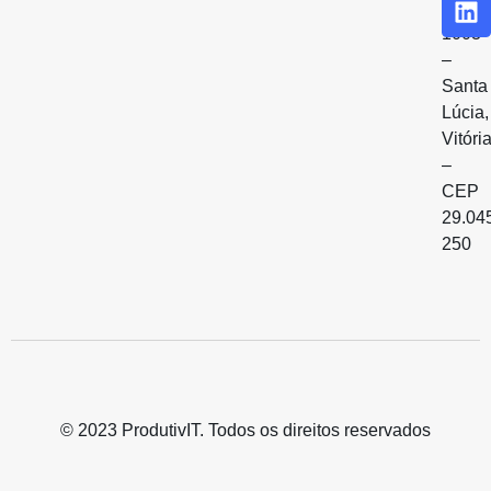
Sala
1003
–
Santa
Lúcia,
Vitóri
–
CEP
29.04
250
© 2023 ProdutivIT. Todos os direitos reservados